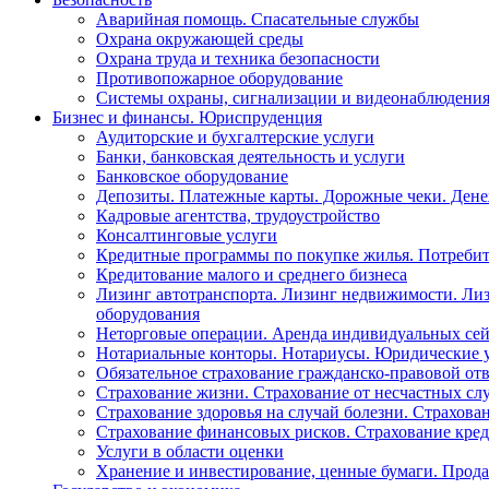
Аварийная помощь. Спасательные службы
Охрана окружающей среды
Охрана труда и техника безопасности
Противопожарное оборудование
Системы охраны, сигнализации и видеонаблюдени
Бизнес и финансы. Юриспруденция
Аудиторские и бухгалтерские услуги
Банки, банковская деятельность и услуги
Банковское оборудование
Депозиты. Платежные карты. Дорожные чеки. Ден
Кадровые агентства, трудоустройство
Консалтинговые услуги
Кредитные программы по покупке жилья. Потребит
Кредитование малого и среднего бизнеса
Лизинг автотранспорта. Лизинг недвижимости. Лиз
оборудования
Неторговые операции. Аренда индивидуальных сей
Нотариальные конторы. Нотариусы. Юридические 
Обязательное страхование гражданско-правовой от
Страхование жизни. Страхование от несчастных сл
Страхование здоровья на случай болезни. Страхова
Страхование финансовых рисков. Страхование кред
Услуги в области оценки
Хранение и инвестирование, ценные бумаги. Прода