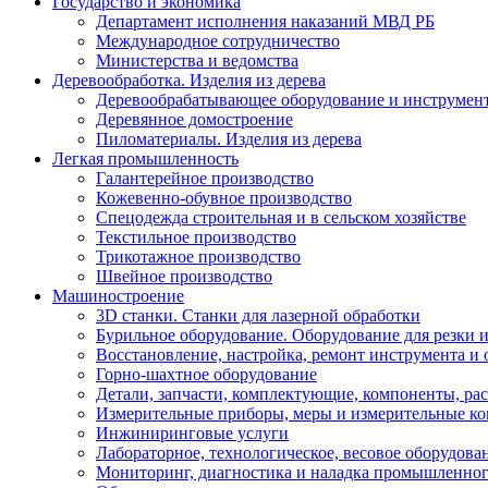
Государство и экономика
Департамент исполнения наказаний МВД РБ
Международное сотрудничество
Министерства и ведомства
Деревообработка. Изделия из дерева
Деревообрабатывающее оборудование и инструмен
Деревянное домостроение
Пиломатериалы. Изделия из дерева
Легкая промышленность
Галантерейное производство
Кожевенно-обувное производство
Спецодежда строительная и в сельском хозяйстве
Текстильное производство
Трикотажное производство
Швейное производство
Машиностроение
3D станки. Станки для лазерной обработки
Бурильное оборудование. Оборудование для резки и
Восстановление, настройка, ремонт инструмента и
Горно-шахтное оборудование
Детали, запчасти, комплектующие, компоненты, ра
Измерительные приборы, меры и измерительные к
Инжиниринговые услуги
Лабораторное, технологическое, весовое оборудова
Мониторинг, диагностика и наладка промышленног