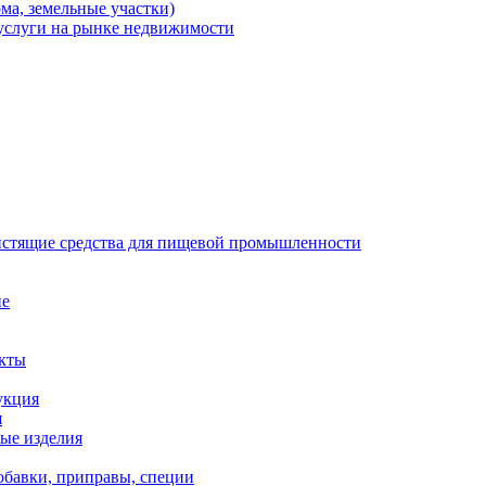
ма, земельные участки)
 услуги на рынке недвижимости
стящие средства для пищевой промышленности
ие
кты
укция
я
ые изделия
бавки, приправы, специи