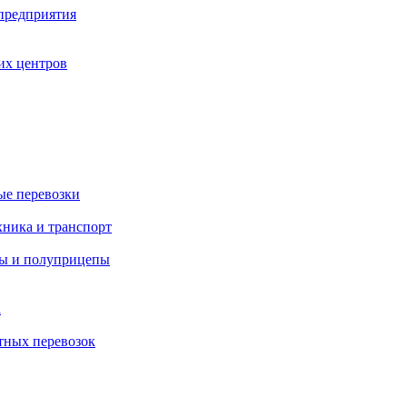
 предприятия
их центров
ые перевозки
хника и транспорт
пы и полуприцепы
а
тных перевозок