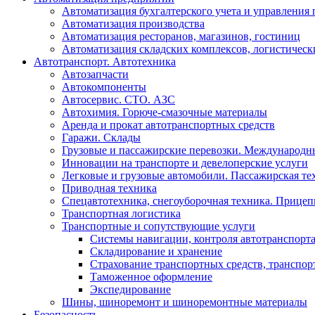
Автоматизация бухгалтерского учета и управления
Автоматизация производства
Автоматизация ресторанов, магазинов, гостиниц
Автоматизация складских комплексов, логистическ
Автотранспорт. Автотехника
Автозапчасти
Автокомпоненты
Автосервис. СТО. АЗС
Автохимия. Горюче-смазочные материалы
Аренда и прокат автотранспортных средств
Гаражи. Склады
Грузовые и пассажирские перевозки. Международн
Инновации на транспорте и девелоперские услуги
Легковые и грузовые автомобили. Пассажирская те
Приводная техника
Спецавтотехника, снегоуборочная техника. Прице
Транспортная логистика
Транспортные и сопутствующие услуги
Системы навигации, контроля автотранспорт
Складирование и хранение
Страхование транспортных средств, транспор
Таможенное оформление
Экспедирование
Шины, шиноремонт и шиноремонтные материалы
Безопасность