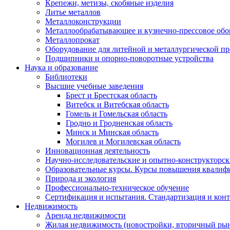
Крепежи, метизы, скобяные изделия
Литье металлов
Металлоконструкции
Металлообрабатывающее и кузнечно-прессовое обо
Металлопрокат
Оборудование для литейной и металлургической 
Подшипники и опорно-поворотные устройства
Наука и образование
Библиотеки
Высшие учебные заведения
Брест и Брестская область
Витебск и Витебская область
Гомель и Гомельская область
Гродно и Гродненская область
Минск и Минская область
Могилев и Могилевская область
Инновационная деятельность
Научно-исследовательские и опытно-конструкторск
Образовательные курсы. Курсы повышения квалиф
Природа и экология
Профессионально-техническое обучение
Сертификация и испытания. Стандартизация и конт
Недвижимость
Аренда недвижимости
Жилая недвижимость (новостройки, вторичный рын