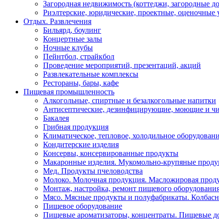
Загородная недвижимость (коттеджи, загородные до
Риэлтерские, юридические, проектные, оценочные
Отдых. Развлечения
Бильярд, боулинг
Концертные залы
Ночные клубы
Пейнтбол, страйкбол
Проведение мероприятий, презентаций, акций
Развлекательные комплексы
Рестораны, бары, кафе
Пищевая промышленность
Алкогольные, спиртные и безалкогольные напитки
Антисептические, дезинфицирующие, моющие и чи
Бакалея
Грибная продукция
Климатическое, тепловое, холодильное оборудован
Кондитерские изделия
Консервы, консервированные продукты
Макаронные изделия. Мукомольно-крупяные проду
Мед. Продукты пчеловодства
Молоко. Молочная продукция. Масложировая прод
Монтаж, настройка, ремонт пищевого оборудовани
Мясо. Мясные продукты и полуфабрикаты. Колбасн
Пищевое оборудование
Пищевые ароматизаторы, концентраты. Пищевые до