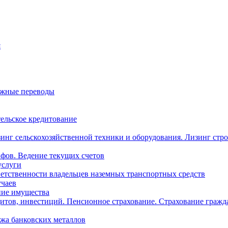
я
ежные переводы
ельское кредитование
инг сельскохозяйственной техники и оборудования. Лизинг стр
фов. Ведение текущих счетов
услуги
ветственности владельцев наземных транспортных средств
учаев
ние имущества
итов, инвестиций. Пенсионное страхование. Страхование гражд
жа банковских металлов