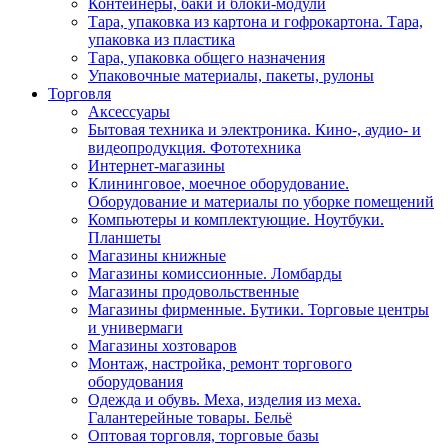
Контейнеры, баки и блоки-модули
Тара, упаковка из картона и гофрокартона. Тара,
упаковка из пластика
Тара, упаковка общего назначения
Упаковочные материалы, пакеты, рулоны
Торговля
Аксессуары
Бытовая техника и электроника. Кино-, аудио- и
видеопродукция. Фототехника
Интернет-магазины
Клининговое, моечное оборудование.
Оборудование и материалы по уборке помещений
Компьютеры и комплектующие. Ноутбуки.
Планшеты
Магазины книжные
Магазины комиссионные. Ломбарды
Магазины продовольственные
Магазины фирменные. Бутики. Торговые центры
и универмаги
Магазины хозтоваров
Монтаж, настройка, ремонт торгового
оборудования
Одежда и обувь. Меха, изделия из меха.
Галантерейные товары. Бельё
Оптовая торговля, торговые базы