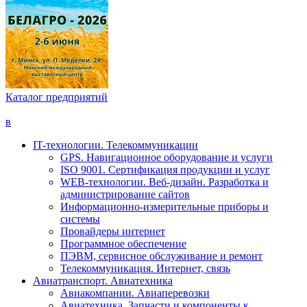
Каталог предприятий
в
IT-технологии. Телекоммуникации
GPS. Навигационное оборудование и услуги
ISO 9001. Сертификация продукции и услуг
WEB-технологии. Веб-дизайн. Разработка и
администрирование сайтов
Информационно-измерительные приборы и
системы
Провайдеры интернет
Программное обеспечение
ПЭВМ, сервисное обслуживание и ремонт
Телекоммуникация. Интернет, связь
Авиатранспорт. Авиатехника
Авиакомпании. Авиаперевозки
Авиатехника. Запчасти и компоненты к