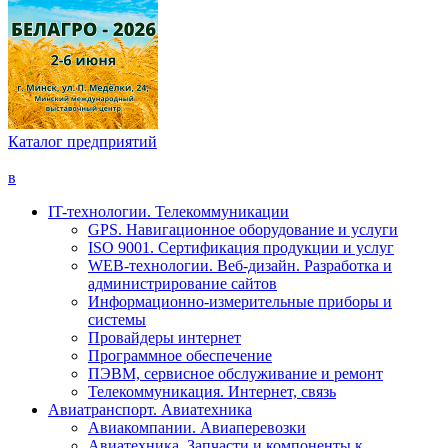
Каталог предприятий
в
IT-технологии. Телекоммуникации
GPS. Навигационное оборудование и услуги
ISO 9001. Сертификация продукции и услуг
WEB-технологии. Веб-дизайн. Разработка и
администрирование сайтов
Информационно-измерительные приборы и
системы
Провайдеры интернет
Программное обеспечение
ПЭВМ, сервисное обслуживание и ремонт
Телекоммуникация. Интернет, связь
Авиатранспорт. Авиатехника
Авиакомпании. Авиаперевозки
Авиатехника. Запчасти и компоненты к