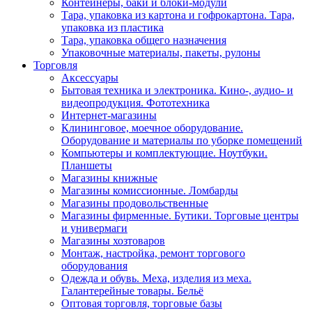
Контейнеры, баки и блоки-модули
Тара, упаковка из картона и гофрокартона. Тара,
упаковка из пластика
Тара, упаковка общего назначения
Упаковочные материалы, пакеты, рулоны
Торговля
Аксессуары
Бытовая техника и электроника. Кино-, аудио- и
видеопродукция. Фототехника
Интернет-магазины
Клининговое, моечное оборудование.
Оборудование и материалы по уборке помещений
Компьютеры и комплектующие. Ноутбуки.
Планшеты
Магазины книжные
Магазины комиссионные. Ломбарды
Магазины продовольственные
Магазины фирменные. Бутики. Торговые центры
и универмаги
Магазины хозтоваров
Монтаж, настройка, ремонт торгового
оборудования
Одежда и обувь. Меха, изделия из меха.
Галантерейные товары. Бельё
Оптовая торговля, торговые базы