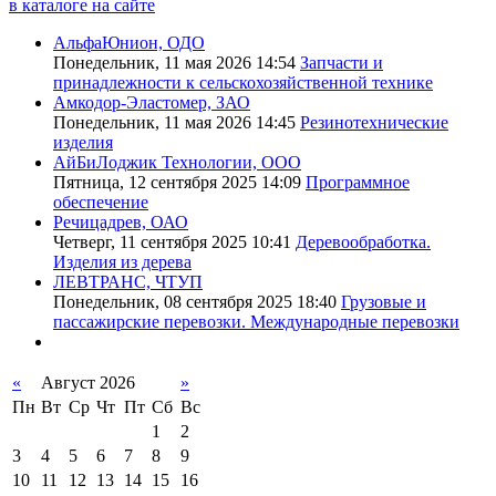
в каталоге на сайте
АльфаЮнион, ОДО
Понедельник, 11 мая 2026 14:54
Запчасти и
принадлежности к сельскохозяйственной технике
Амкодор-Эластомер, ЗАО
Понедельник, 11 мая 2026 14:45
Резинотехнические
изделия
АйБиЛоджик Технологии, ООО
Пятница, 12 сентября 2025 14:09
Программное
обеспечение
Речицадрев, ОАО
Четверг, 11 сентября 2025 10:41
Деревообработка.
Изделия из дерева
ЛЕВТРАНС, ЧТУП
Понедельник, 08 сентября 2025 18:40
Грузовые и
пассажирские перевозки. Международные перевозки
«
Август 2026
»
Пн
Вт
Ср
Чт
Пт
Сб
Вс
1
2
3
4
5
6
7
8
9
10
11
12
13
14
15
16