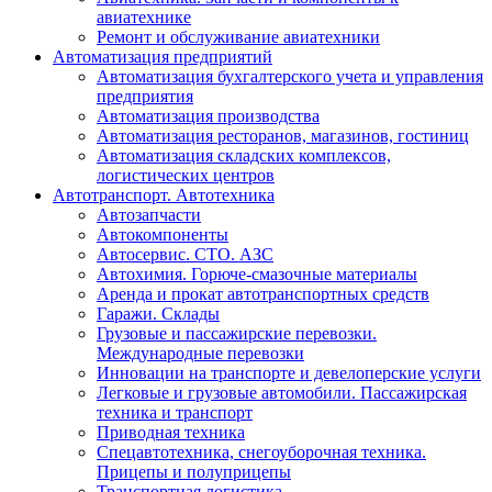
авиатехнике
Ремонт и обслуживание авиатехники
Автоматизация предприятий
Автоматизация бухгалтерского учета и управления
предприятия
Автоматизация производства
Автоматизация ресторанов, магазинов, гостиниц
Автоматизация складских комплексов,
логистических центров
Автотранспорт. Автотехника
Автозапчасти
Автокомпоненты
Автосервис. СТО. АЗС
Автохимия. Горюче-смазочные материалы
Аренда и прокат автотранспортных средств
Гаражи. Склады
Грузовые и пассажирские перевозки.
Международные перевозки
Инновации на транспорте и девелоперские услуги
Легковые и грузовые автомобили. Пассажирская
техника и транспорт
Приводная техника
Спецавтотехника, снегоуборочная техника.
Прицепы и полуприцепы
Транспортная логистика