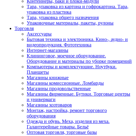
Контейнеры, баки и блоки-модули
Тара, упаковка из картона и гофрокартона. Тара,
упаковка из пластика
Тара, упаковка общего назначения
Упаковочные материалы, пакеты, рулоны
Торговля
Аксессуары
Бытовая техника и электроника. Кино-, аудио- и
видеопродукция. Фототехника
Интернет-магазины
Клининговое, моечное оборудование.
Оборудование и материалы по уборке помещений
Компьютеры и комплектующие. Ноутбуки.
Планшеты
Магазины книжные
Магазины комиссионные. Ломбарды
Магазины продовольственные
Магазины фирменные. Бутики. Торговые центры
и универмаги
Магазины хозтоваров
Монтаж, настройка, ремонт торгового
оборудования
Одежда и обувь. Меха, изделия из меха.
Галантерейные товары. Бельё
Оптовая торговля, торговые базы