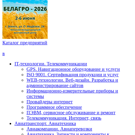
Каталог предприятий
в
IT-технологии. Телекоммуникации
GPS. Навигационное оборудование и услуги
ISO 9001. Сертификация продукции и услуг
WEB-технологии. Веб-дизайн. Разработка и
администрирование сайтов
Информационно-измерительные приборы и
системы
Провайдеры интернет
Программное обеспечение
ПЭВМ, сервисное обслуживание и ремонт
Телекоммуникация. Интернет, связь
Авиатранспорт. Авиатехника
Авиакомпании. Авиаперевозки
Авиатехника. Запчасти и компоненты к