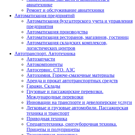
авиатехнике
Ремонт и обслуживание авиатехники
Автоматизация предприятий
Автоматизация бухгалтерского учета и управления
предприятия
Автоматизация производства
Автоматизация ресторанов, магазинов, гостиниц
Автоматизация складских комплексов,
логистических центров
Автотранспорт. Автотехника
Автозапчасти
Автокомпоненты
Автосервис. СТО. АЗС
Автохимия. Горюче-смазочные материалы
Аренда и прокат автотранспортных средств
Гаражи. Склады
Грузовые и пассажирские перевозки.
Международные перевозки
Инновации на транспорте и девелоперские услуги
Легковые и грузовые автомобили. Пассажирская
техника и транспорт
Приводная техника
Спецавтотехника, снегоуборочная техника.
Прицепы и полуприцепы
Транспортная логистика