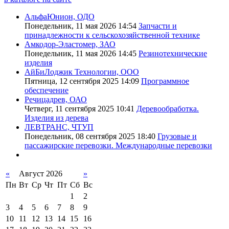
АльфаЮнион, ОДО
Понедельник, 11 мая 2026 14:54
Запчасти и
принадлежности к сельскохозяйственной технике
Амкодор-Эластомер, ЗАО
Понедельник, 11 мая 2026 14:45
Резинотехнические
изделия
АйБиЛоджик Технологии, ООО
Пятница, 12 сентября 2025 14:09
Программное
обеспечение
Речицадрев, ОАО
Четверг, 11 сентября 2025 10:41
Деревообработка.
Изделия из дерева
ЛЕВТРАНС, ЧТУП
Понедельник, 08 сентября 2025 18:40
Грузовые и
пассажирские перевозки. Международные перевозки
«
Август 2026
»
Пн
Вт
Ср
Чт
Пт
Сб
Вс
1
2
3
4
5
6
7
8
9
10
11
12
13
14
15
16