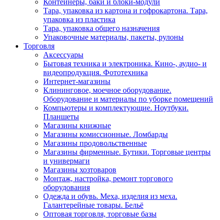
Контейнеры, баки и блоки-модули
Тара, упаковка из картона и гофрокартона. Тара,
упаковка из пластика
Тара, упаковка общего назначения
Упаковочные материалы, пакеты, рулоны
Торговля
Аксессуары
Бытовая техника и электроника. Кино-, аудио- и
видеопродукция. Фототехника
Интернет-магазины
Клининговое, моечное оборудование.
Оборудование и материалы по уборке помещений
Компьютеры и комплектующие. Ноутбуки.
Планшеты
Магазины книжные
Магазины комиссионные. Ломбарды
Магазины продовольственные
Магазины фирменные. Бутики. Торговые центры
и универмаги
Магазины хозтоваров
Монтаж, настройка, ремонт торгового
оборудования
Одежда и обувь. Меха, изделия из меха.
Галантерейные товары. Бельё
Оптовая торговля, торговые базы