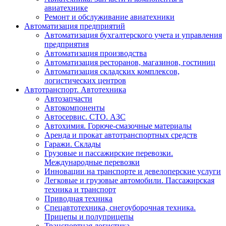
авиатехнике
Ремонт и обслуживание авиатехники
Автоматизация предприятий
Автоматизация бухгалтерского учета и управления
предприятия
Автоматизация производства
Автоматизация ресторанов, магазинов, гостиниц
Автоматизация складских комплексов,
логистических центров
Автотранспорт. Автотехника
Автозапчасти
Автокомпоненты
Автосервис. СТО. АЗС
Автохимия. Горюче-смазочные материалы
Аренда и прокат автотранспортных средств
Гаражи. Склады
Грузовые и пассажирские перевозки.
Международные перевозки
Инновации на транспорте и девелоперские услуги
Легковые и грузовые автомобили. Пассажирская
техника и транспорт
Приводная техника
Спецавтотехника, снегоуборочная техника.
Прицепы и полуприцепы
Транспортная логистика