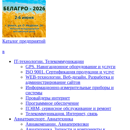
Каталог предприятий
в
IT-технологии. Телекоммуникации
GPS. Навигационное оборудование и услуги
ISO 9001. Сертификация продукции и услуг
WEB-технологии. Веб-дизайн. Разработка и
администрирование сайтов
Информационно-измерительные приборы и
системы
Провайдеры интернет
Программное обеспечение
ПЭВМ, сервисное обслуживание и ремонт
Телекоммуникация. Интернет, связь
Авиатранспорт. Авиатехника
Авиакомпании. Авиаперевозки
Авиатехника. Запчасти и компоненты к