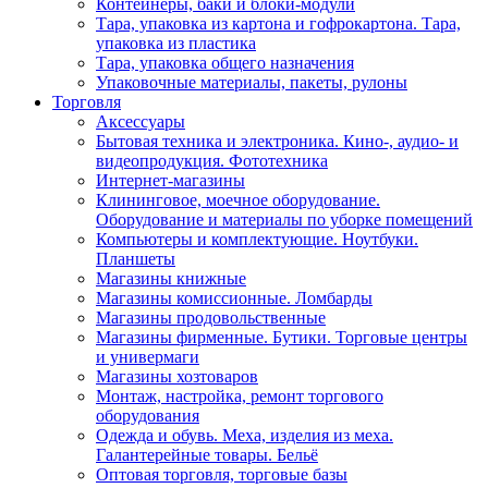
Контейнеры, баки и блоки-модули
Тара, упаковка из картона и гофрокартона. Тара,
упаковка из пластика
Тара, упаковка общего назначения
Упаковочные материалы, пакеты, рулоны
Торговля
Аксессуары
Бытовая техника и электроника. Кино-, аудио- и
видеопродукция. Фототехника
Интернет-магазины
Клининговое, моечное оборудование.
Оборудование и материалы по уборке помещений
Компьютеры и комплектующие. Ноутбуки.
Планшеты
Магазины книжные
Магазины комиссионные. Ломбарды
Магазины продовольственные
Магазины фирменные. Бутики. Торговые центры
и универмаги
Магазины хозтоваров
Монтаж, настройка, ремонт торгового
оборудования
Одежда и обувь. Меха, изделия из меха.
Галантерейные товары. Бельё
Оптовая торговля, торговые базы