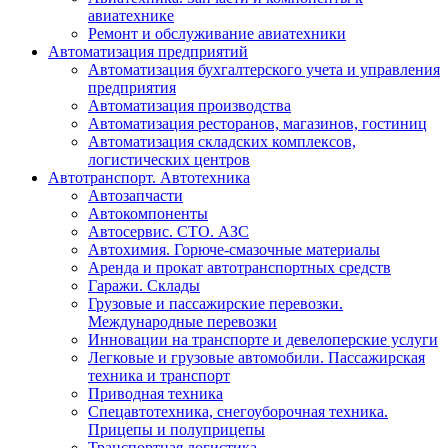
авиатехнике
Ремонт и обслуживание авиатехники
Автоматизация предприятий
Автоматизация бухгалтерского учета и управления
предприятия
Автоматизация производства
Автоматизация ресторанов, магазинов, гостиниц
Автоматизация складских комплексов,
логистических центров
Автотранспорт. Автотехника
Автозапчасти
Автокомпоненты
Автосервис. СТО. АЗС
Автохимия. Горюче-смазочные материалы
Аренда и прокат автотранспортных средств
Гаражи. Склады
Грузовые и пассажирские перевозки.
Международные перевозки
Инновации на транспорте и девелоперские услуги
Легковые и грузовые автомобили. Пассажирская
техника и транспорт
Приводная техника
Спецавтотехника, снегоуборочная техника.
Прицепы и полуприцепы
Транспортная логистика