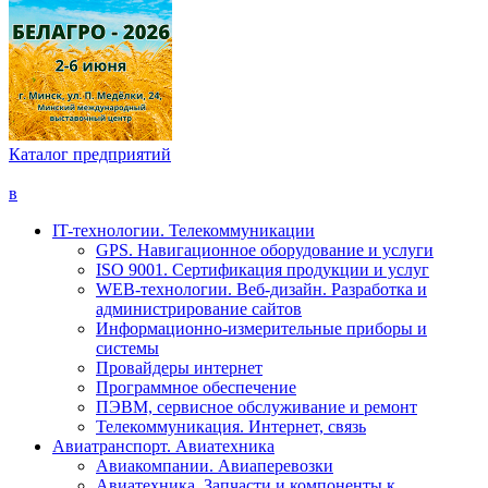
Каталог предприятий
в
IT-технологии. Телекоммуникации
GPS. Навигационное оборудование и услуги
ISO 9001. Сертификация продукции и услуг
WEB-технологии. Веб-дизайн. Разработка и
администрирование сайтов
Информационно-измерительные приборы и
системы
Провайдеры интернет
Программное обеспечение
ПЭВМ, сервисное обслуживание и ремонт
Телекоммуникация. Интернет, связь
Авиатранспорт. Авиатехника
Авиакомпании. Авиаперевозки
Авиатехника. Запчасти и компоненты к