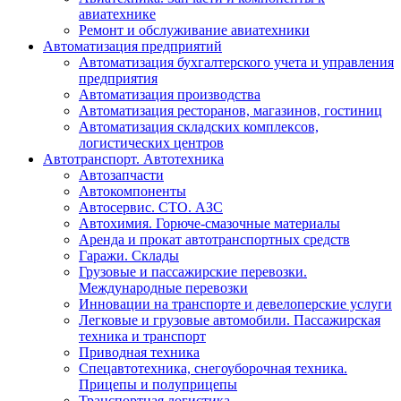
авиатехнике
Ремонт и обслуживание авиатехники
Автоматизация предприятий
Автоматизация бухгалтерского учета и управления
предприятия
Автоматизация производства
Автоматизация ресторанов, магазинов, гостиниц
Автоматизация складских комплексов,
логистических центров
Автотранспорт. Автотехника
Автозапчасти
Автокомпоненты
Автосервис. СТО. АЗС
Автохимия. Горюче-смазочные материалы
Аренда и прокат автотранспортных средств
Гаражи. Склады
Грузовые и пассажирские перевозки.
Международные перевозки
Инновации на транспорте и девелоперские услуги
Легковые и грузовые автомобили. Пассажирская
техника и транспорт
Приводная техника
Спецавтотехника, снегоуборочная техника.
Прицепы и полуприцепы
Транспортная логистика