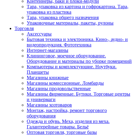
Контейнеры, баки и блоки-модули
Тара, упаковка из картона и гофрокартона. Тара,
упаковка из пластика
Тара, упаковка общего назначения
Упаковочные материалы, пакеты, рулоны
Торговля
Аксессуары
Бытовая техника и электроника. Кино-, аудио- и
видеопродукция. Фототехника
Интернет-магазины
Клининговое, моечное оборудование.
Оборудование и материалы по уборке помещений
Компьютеры и комплектующие. Ноутбуки.
Планшеты
Магазины книжные
Магазины комиссионные. Ломбарды
Магазины продовольственные
Магазины фирменные. Бутики. Торговые центры
и универмаги
Магазины хозтоваров
Монтаж, настройка, ремонт торгового
оборудования
Одежда и обувь. Меха, изделия из меха.
Галантерейные товары. Бельё
Оптовая торговля, торговые базы