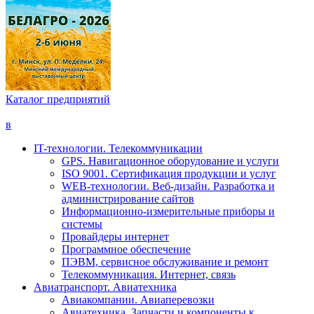
Каталог предприятий
в
IT-технологии. Телекоммуникации
GPS. Навигационное оборудование и услуги
ISO 9001. Сертификация продукции и услуг
WEB-технологии. Веб-дизайн. Разработка и
администрирование сайтов
Информационно-измерительные приборы и
системы
Провайдеры интернет
Программное обеспечение
ПЭВМ, сервисное обслуживание и ремонт
Телекоммуникация. Интернет, связь
Авиатранспорт. Авиатехника
Авиакомпании. Авиаперевозки
Авиатехника. Запчасти и компоненты к