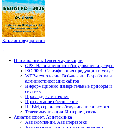
Каталог предприятий
в
IT-технологии. Телекоммуникации
GPS. Навигационное оборудование и услуги
ISO 9001. Сертификация продукции и услуг
WEB-технологии. Веб-дизайн. Разработка и
администрирование сайтов
Информационно-измерительные приборы и
системы
Провайдеры интернет
Программное обеспечение
ПЭВМ, сервисное обслуживание и ремонт
Телекоммуникация. Интернет, связь
Авиатранспорт. Авиатехника
Авиакомпании. Авиаперевозки
Авиатехника. Запчасти и компоненты к