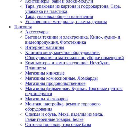
Контейнеры, баки и блоки-модули
Тара, упаковка из картона и гофрокартона. Тара,
упаковка из пластика
Тара, упаковка общего назначения
Упаковочные материалы, пакеты, рулоны
Торговля
Аксессуары
Бытовая техника и электроника. Кино-, аудио- и
видеопродукция. Фототехника
Интернет-магазины
Клининговое, моечное оборудование.
Оборудование и материалы по уборке помещений
Компьютеры и комплектующие. Ноутбуки.
Планшеты
Магазины книжные
Магазины комиссионные. Ломбарды
Магазины продовольственные
Магазины фирменные. Бутики. Торговые центры
и универмаги
Магазины хозтоваров
Монтаж, настройка, ремонт торгового
оборудования
Одежда и обувь. Меха, изделия из меха.
Галантерейные товары. Бельё
Оптовая торговля, торговые базы