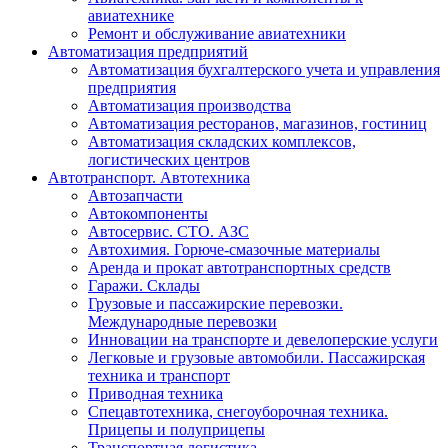
авиатехнике
Ремонт и обслуживание авиатехники
Автоматизация предприятий
Автоматизация бухгалтерского учета и управления
предприятия
Автоматизация производства
Автоматизация ресторанов, магазинов, гостиниц
Автоматизация складских комплексов,
логистических центров
Автотранспорт. Автотехника
Автозапчасти
Автокомпоненты
Автосервис. СТО. АЗС
Автохимия. Горюче-смазочные материалы
Аренда и прокат автотранспортных средств
Гаражи. Склады
Грузовые и пассажирские перевозки.
Международные перевозки
Инновации на транспорте и девелоперские услуги
Легковые и грузовые автомобили. Пассажирская
техника и транспорт
Приводная техника
Спецавтотехника, снегоуборочная техника.
Прицепы и полуприцепы
Транспортная логистика