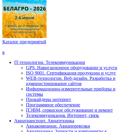
Каталог предприятий
в
IT-технологии. Телекоммуникации
GPS. Навигационное оборудование и услуги
ISO 9001. Сертификация продукции и услуг
WEB-технологии. Веб-дизайн. Разработка и
администрирование сайтов
Информационно-измерительные приборы и
системы
Провайдеры интернет
Программное обеспечение
ПЭВМ, сервисное обслуживание и ремонт
Телекоммуникация. Интернет, связь
Авиатранспорт. Авиатехника
Авиакомпании. Авиаперевозки
Авиатехника. Запчасти и компоненты к