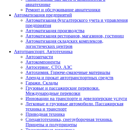
авиатехнике
Ремонт и обслуживание авиатехники
Автоматизация предприятий
Автоматизация бухгалтерского учета и управления
предприятия
Автоматизация производства
Автоматизация ресторанов, магазинов, гостиниц
Автоматизация складских комплексов,
логистических центров
Автотранспорт. Автотехника
Автозапчасти
Автокомпоненты
Автосервис. СТО. АЗС
Автохимия. Горюче-смазочные материалы
Аренда и прокат автотранспортных средств
Гаражи. Склады
Грузовые и пассажирские перевозки.
Международные перевозки
Инновации на транспорте и девелоперские услуги
Легковые и грузовые автомобили. Пассажирская
техника и транспорт
Приводная техника
Спецавтотехника, снегоуборочная техника.
Прицепы и полуприцепы
Транспортная логистика