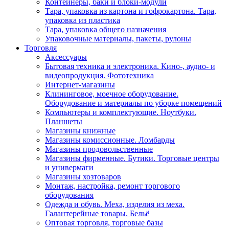
Контейнеры, баки и блоки-модули
Тара, упаковка из картона и гофрокартона. Тара,
упаковка из пластика
Тара, упаковка общего назначения
Упаковочные материалы, пакеты, рулоны
Торговля
Аксессуары
Бытовая техника и электроника. Кино-, аудио- и
видеопродукция. Фототехника
Интернет-магазины
Клининговое, моечное оборудование.
Оборудование и материалы по уборке помещений
Компьютеры и комплектующие. Ноутбуки.
Планшеты
Магазины книжные
Магазины комиссионные. Ломбарды
Магазины продовольственные
Магазины фирменные. Бутики. Торговые центры
и универмаги
Магазины хозтоваров
Монтаж, настройка, ремонт торгового
оборудования
Одежда и обувь. Меха, изделия из меха.
Галантерейные товары. Бельё
Оптовая торговля, торговые базы