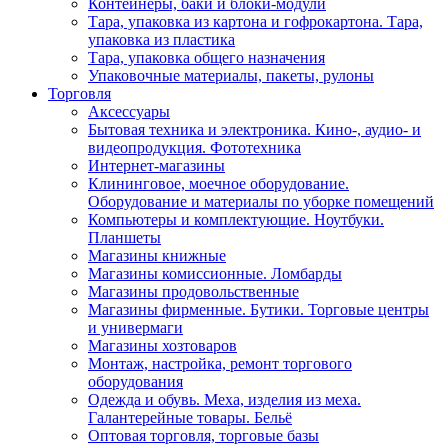
Контейнеры, баки и блоки-модули
Тара, упаковка из картона и гофрокартона. Тара,
упаковка из пластика
Тара, упаковка общего назначения
Упаковочные материалы, пакеты, рулоны
Торговля
Аксессуары
Бытовая техника и электроника. Кино-, аудио- и
видеопродукция. Фототехника
Интернет-магазины
Клининговое, моечное оборудование.
Оборудование и материалы по уборке помещений
Компьютеры и комплектующие. Ноутбуки.
Планшеты
Магазины книжные
Магазины комиссионные. Ломбарды
Магазины продовольственные
Магазины фирменные. Бутики. Торговые центры
и универмаги
Магазины хозтоваров
Монтаж, настройка, ремонт торгового
оборудования
Одежда и обувь. Меха, изделия из меха.
Галантерейные товары. Бельё
Оптовая торговля, торговые базы