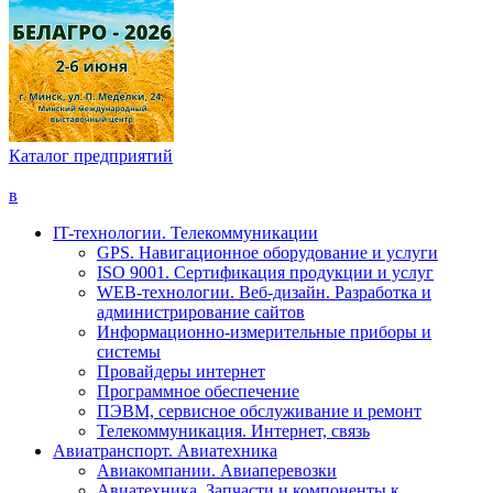
Каталог предприятий
в
IT-технологии. Телекоммуникации
GPS. Навигационное оборудование и услуги
ISO 9001. Сертификация продукции и услуг
WEB-технологии. Веб-дизайн. Разработка и
администрирование сайтов
Информационно-измерительные приборы и
системы
Провайдеры интернет
Программное обеспечение
ПЭВМ, сервисное обслуживание и ремонт
Телекоммуникация. Интернет, связь
Авиатранспорт. Авиатехника
Авиакомпании. Авиаперевозки
Авиатехника. Запчасти и компоненты к