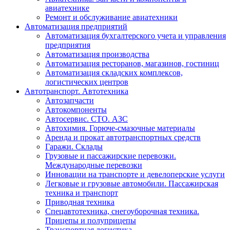
авиатехнике
Ремонт и обслуживание авиатехники
Автоматизация предприятий
Автоматизация бухгалтерского учета и управления
предприятия
Автоматизация производства
Автоматизация ресторанов, магазинов, гостиниц
Автоматизация складских комплексов,
логистических центров
Автотранспорт. Автотехника
Автозапчасти
Автокомпоненты
Автосервис. СТО. АЗС
Автохимия. Горюче-смазочные материалы
Аренда и прокат автотранспортных средств
Гаражи. Склады
Грузовые и пассажирские перевозки.
Международные перевозки
Инновации на транспорте и девелоперские услуги
Легковые и грузовые автомобили. Пассажирская
техника и транспорт
Приводная техника
Спецавтотехника, снегоуборочная техника.
Прицепы и полуприцепы
Транспортная логистика