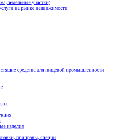
ма, земельные участки)
 услуги на рынке недвижимости
стящие средства для пищевой промышленности
ие
кты
укция
я
ые изделия
бавки, приправы, специи