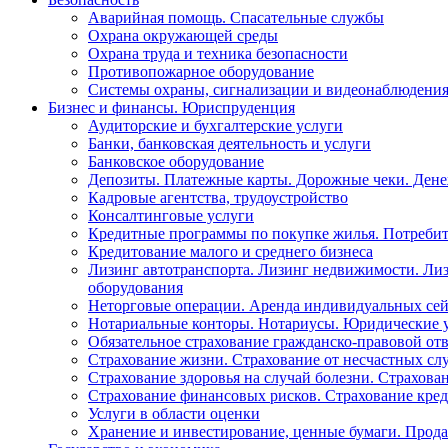
Аварийная помощь. Спасательные службы
Охрана окружающей среды
Охрана труда и техника безопасности
Противопожарное оборудование
Системы охраны, сигнализации и видеонаблюдени
Бизнес и финансы. Юриспруденция
Аудиторские и бухгалтерские услуги
Банки, банковская деятельность и услуги
Банковское оборудование
Депозиты. Платежные карты. Дорожные чеки. Ден
Кадровые агентства, трудоустройство
Консалтинговые услуги
Кредитные программы по покупке жилья. Потребит
Кредитование малого и среднего бизнеса
Лизинг автотранспорта. Лизинг недвижимости. Лиз
оборудования
Неторговые операции. Аренда индивидуальных сей
Нотариальные конторы. Нотариусы. Юридические 
Обязательное страхование гражданско-правовой от
Страхование жизни. Страхование от несчастных сл
Страхование здоровья на случай болезни. Страхова
Страхование финансовых рисков. Страхование кред
Услуги в области оценки
Хранение и инвестирование, ценные бумаги. Прода