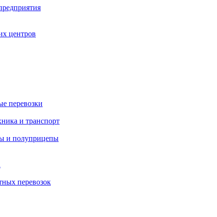
 предприятия
их центров
ые перевозки
хника и транспорт
пы и полуприцепы
а
тных перевозок