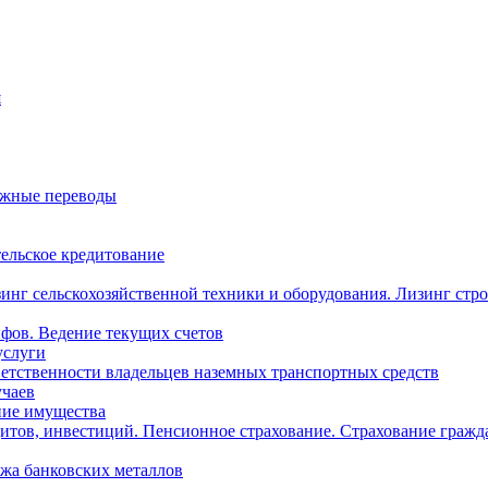
я
ежные переводы
ельское кредитование
инг сельскохозяйственной техники и оборудования. Лизинг стр
фов. Ведение текущих счетов
услуги
ветственности владельцев наземных транспортных средств
учаев
ние имущества
итов, инвестиций. Пенсионное страхование. Страхование гражд
жа банковских металлов