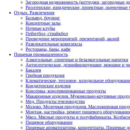
Загородная недвижимость (коттеджи, загородные до
Риэлтерские, юридические, проектные, оценочные
Отдых. Развлечения
Бильярд, боулинг
Концертные залы
Ночные клубы
Пейнтбол, страйкбол
Проведение мероприятий, презентаций, акций
Развлекательные комплексы
Рестораны, бары, кафе
Пищевая промышленность
Алкогольные, спиртные и безалкогольные напитки
Антисептические, дезинфицирующие, моющие и чи
Бакалея
Грибная продукция
Климатическое, тепловое, холодильное оборудован
Кондитерские изделия
Консервы, консервированные продукты
Макаронные изделия. Мукомольно-крупяные проду
Мед. Продукты пчеловодства
Молоко. Молочная продукция. Масложировая прод
Монтаж, настройка, ремонт пищевого оборудовани
Мясо. Мясные продукты и полуфабрикаты. Колбасн
Пищевое оборудование
Пищевые ароматизаторы, концентраты. Пищевые до