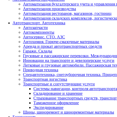
Автоматизация бухгалтерского учета и управления
Автоматизация производства
Автоматизация ресторанов, магазинов, гостиниц
Автоматизация складских комплексов, логистическ
Автотранспорт. Автотехника
Автозапчасти
Автокомпоненты
Автосервис. СТО. АЗС
Автохимия. Горюче-смазочные материалы
Аренда и прокат автотранспортных средств
Гаражи. Склады
Грузовые и пассажирские перевозки. Международн
Инновации на транспорте и девелоперские услуги
Легковые и грузовые автомобили. Пассажирская те
Приводная техника
Спецавтотехника, снегоуборочная техника. Прице
Транспортная логистика
Транспортные и сопутствующие услуги
Системы навигации, контроля автотранспорт
Складирование и хранение
Страхование транспортных средств, транспор
Таможенное оформление
Экспедирование
Шины, шиноремонт и шиноремонтные материалы
Безопасность