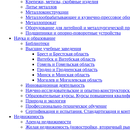
Крепежи, метизы, скобяные изделия
Литье металлов
Металлоконструкции
Металлообрабатывающее и кузнечно-прессовое обо
Металлопрокат
Оборудование для литейной и металлургической 
Подшипники и опорно-поворотные устройства
Наука и образование
Библиотеки
Высшие учебные заведения
Брест и Брестская область
Витебск и Витебская область
Гомель и Гомельская область
Гродно и Гродненская область
Минск и Минская область
Могилев и Могилевская область
Инновационная деятельность
Научно-исследовательские и опытно-конструкторск
Образовательные курсы. Курсы повышения квалиф
Природа и экология
Профессионально-техническое обучение
Сертификация и испытания. Стандартизация и конт
Недвижимость
Аренда недвижимости
Жилая недвижимость (новостройки, вторичный рын