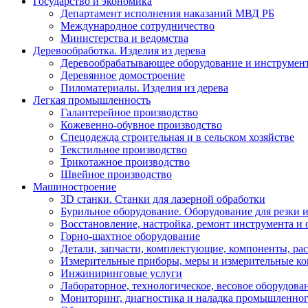
Государство и экономика
Департамент исполнения наказаний МВД РБ
Международное сотрудничество
Министерства и ведомства
Деревообработка. Изделия из дерева
Деревообрабатывающее оборудование и инструмен
Деревянное домостроение
Пиломатериалы. Изделия из дерева
Легкая промышленность
Галантерейное производство
Кожевенно-обувное производство
Спецодежда строительная и в сельском хозяйстве
Текстильное производство
Трикотажное производство
Швейное производство
Машиностроение
3D станки. Станки для лазерной обработки
Бурильное оборудование. Оборудование для резки и
Восстановление, настройка, ремонт инструмента и
Горно-шахтное оборудование
Детали, запчасти, комплектующие, компоненты, ра
Измерительные приборы, меры и измерительные к
Инжиниринговые услуги
Лабораторное, технологическое, весовое оборудова
Мониторинг, диагностика и наладка промышленног